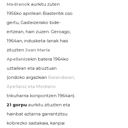
Medrano
k aurkitu zuten
1956ko apirilean Biasteritik oso
gertu, Gasteizerako bide-
ertzean, hain zuzen. Geroago,
1964an, indusketa-lanak hasi
zituzten
Juan María
Apellaniz
ekin batera 1964ko
uztailean eta abuztuan
(ondoko argazkian
Barandiaran,
Apellániz eta Medrano
trikuharria konpontzen 1964an).
21 gorpu
aurkitu zituzten eta
hainbat aztarna garrantzitsu:
kobrezko sastakaia, kanpai