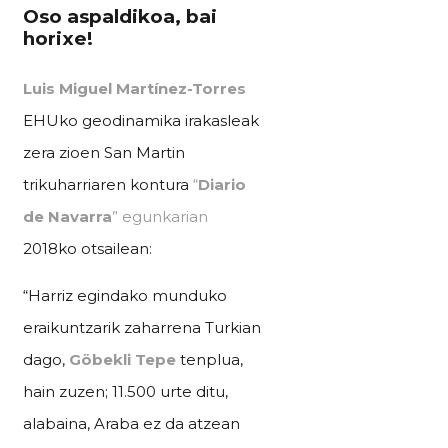
Oso aspaldikoa, bai
horixe!
Luis Miguel Martínez-Torres
EHUko geodinamika irakasleak
zera zioen San Martin
trikuharriaren kontura
“
Diario
de Navarra
” egunkarian
2018ko otsailean:
“Harriz egindako munduko
eraikuntzarik zaharrena Turkian
dago,
Göbekli Tepe
tenplua,
hain zuzen; 11.500 urte ditu,
alabaina, Araba ez da atzean