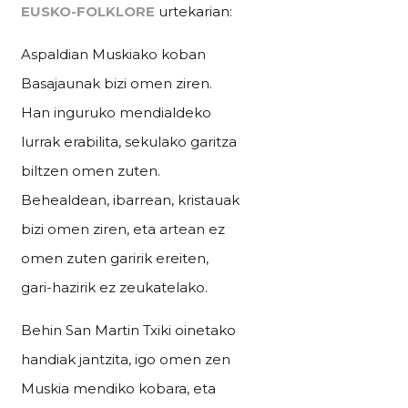
EUSKO-FOLKLORE
urtekarian:
Aspaldian Muskiako koban
Basajaunak bizi omen ziren.
Han inguruko mendialdeko
lurrak erabilita, sekulako garitza
biltzen omen zuten.
Behealdean, ibarrean, kristauak
bizi omen ziren, eta artean ez
omen zuten garirik ereiten,
gari-hazirik ez zeukatelako.
Behin San Martin Txiki oinetako
handiak jantzita, igo omen zen
Muskia mendiko kobara, eta