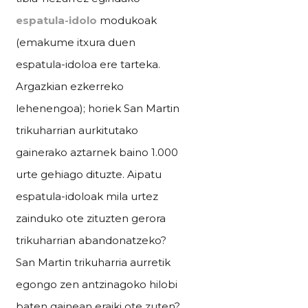
espatula-idolo
modukoak
(emakume itxura duen
espatula-idoloa ere tarteka.
Argazkian ezkerreko
lehenengoa)
; horiek San Martin
trikuharrian aurkitutako
gainerako aztarnek baino 1.000
urte gehiago dituzte. Aipatu
espatula-idoloak mila urtez
zainduko ote zituzten gerora
trikuharrian abandonatzeko?
San Martin trikuharria aurretik
egongo zen antzinagoko hilobi
baten gainean eraiki ote zuten?