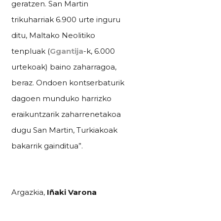
geratzen. San Martin
trikuharriak 6.900 urte inguru
ditu, Maltako Neolitiko
tenpluak (
Ggantija
-k, 6.000
urtekoak)
baino zaharragoa,
beraz. Ondoen kontserbaturik
dagoen munduko harrizko
eraikuntzarik zaharrenetakoa
dugu San Martin, Turkiakoak
bakarrik gainditua”.
Argazkia,
Iñaki Varona