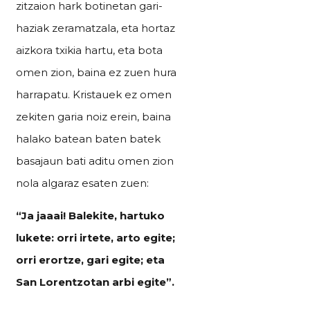
zitzaion hark botinetan gari-
haziak zeramatzala, eta hortaz
aizkora txikia hartu, eta bota
omen zion, baina ez zuen hura
harrapatu. Kristauek ez omen
zekiten garia noiz erein, baina
halako batean baten batek
basajaun bati aditu omen zion
nola algaraz esaten zuen:
“Ja jaaai! Balekite, hartuko
lukete: orri irtete, arto egite;
orri erortze, gari egite; eta
San Lorentzotan arbi egite”.