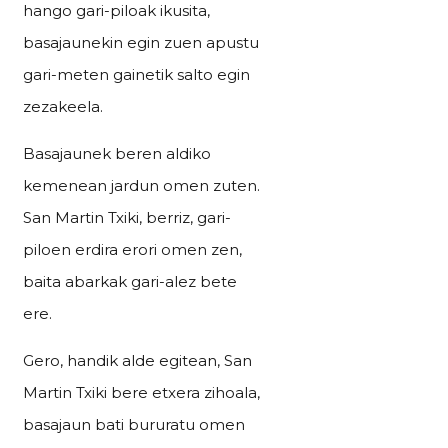
hango gari-piloak ikusita,
basajaunekin egin zuen apustu
gari-meten gainetik salto egin
zezakeela.
Basajaunek beren aldiko
kemenean jardun omen zuten.
San Martin Txiki, berriz, gari-
piloen erdira erori omen zen,
baita abarkak gari-alez bete
ere.
Gero, handik alde egitean, San
Martin Txiki bere etxera zihoala,
basajaun bati bururatu omen