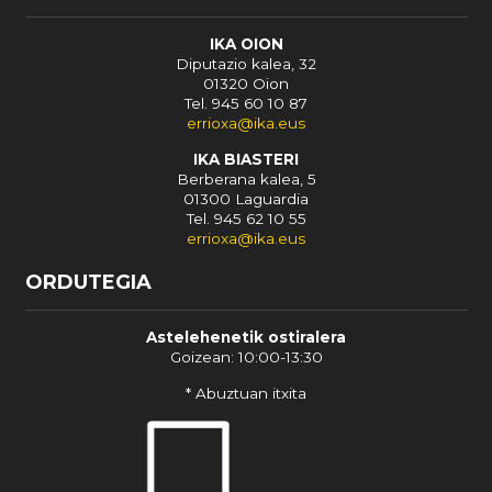
IKA OION
Diputazio kalea, 32
01320 Oion
Tel. 945 60 10 87
errioxa@ika.eus
IKA BIASTERI
Berberana kalea, 5
01300 Laguardia
Tel. 945 62 10 55
errioxa@ika.eus
ORDUTEGIA
Astelehenetik ostiralera
Goizean: 10:00-13:30
* Abuztuan itxita