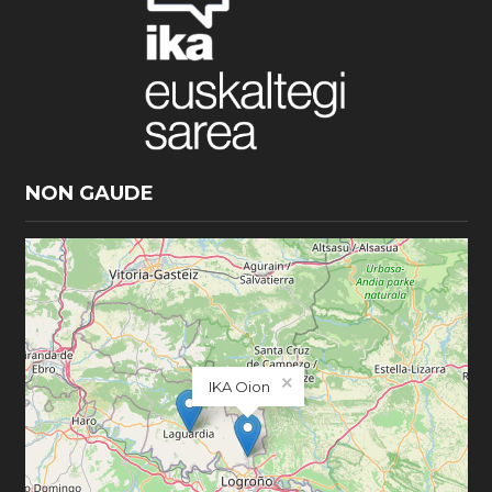
NON GAUDE
×
IKA Oion