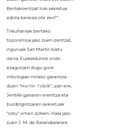
Bertakoentzat toki sakratua
edota berezia ote zen?”.
Trikuharriak bertako
toponimoa jaso zuen izentzat,
inguruak San Martin baitu
izena. Euskaldunok ondo
ezagutzen dugu gure
mitologian nolako garantzia
duen “
Martin Txiki
k”, izan ere,
Jentilei gariaren ereintza eta
burdingintzaren sekretuak
“ostu” omen zizkien. Hala jaso
zuen J. M. de Barandiaranek