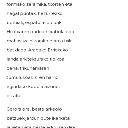
formako zeramika, txorten eta
hegal puntak, hezurrezko
botoiak, espatula-idoloak…
Hilobiaren ondoan txabola edo
mahastizaintzarako etxola txiki
bat dago, Arabako Errioxako
landa arkitekturako tipikoa
dena, trikuharriaren
tumulukoak ziren harriz
egindako kupula aizunez
estalia.
Gerora ere, beste arkeolo
batzuek jardun dute ikerketa
lanetan eta beste asko izan dira