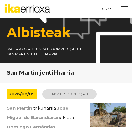
EUS
Albisteak
IKA ERRIOXA
UNCATEGORIZED @EU
SAN MARTIN JENTIL-HARRIA
San Martin jentil-harria
2026/06/09
UNCATEGORIZED @EU
San Martin
trikuharria
Jose
Miguel de Barandiaran
ek eta
Domingo Fernández