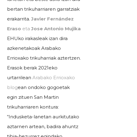
bertan trikuharriaren garratziak
erakarrita.
Javier Fernández
Eraso
eta
Jose Antonio Mujika
EHUko irakasleak izan dira
azkenetakoak Arabako
Errioxako trikuharriak aztertzen.
Erasok berak 2021eko
urtarrilean
Arabako Errioxako
blog
ean ondoko gogoetak
egin zituen San Martin
trikuharriaren kontura:
“Indusketa-lanetan aurkitutako
aztarnen artean, badira ahuntz
tibia-hezurrez egindako