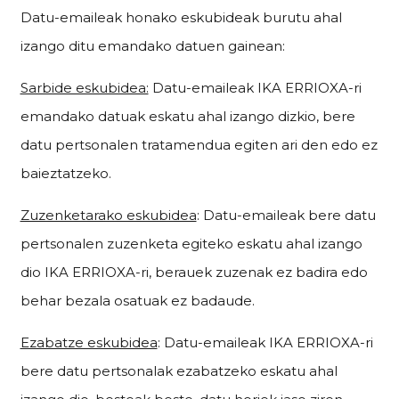
Datu-emaileak honako eskubideak burutu ahal
izango ditu emandako datuen gainean:
Sarbide eskubidea:
Datu-emaileak IKA ERRIOXA-ri
emandako datuak eskatu ahal izango dizkio, bere
datu pertsonalen tratamendua egiten ari den edo ez
baieztatzeko.
Zuzenketarako eskubidea
: Datu-emaileak bere datu
pertsonalen zuzenketa egiteko eskatu ahal izango
dio IKA ERRIOXA-ri, berauek zuzenak ez badira edo
behar bezala osatuak ez badaude.
Ezabatze eskubidea
: Datu-emaileak IKA ERRIOXA-ri
bere datu pertsonalak ezabatzeko eskatu ahal