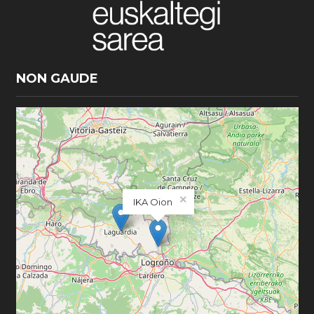
NON GAUDE
×
IKA Oion