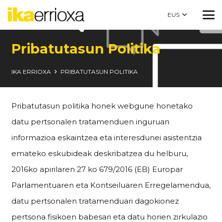
EUS
Pribatutasun Politika
IKA ERRIOXA
PRIBATUTASUN POLITIKA
Pribatutasun politika honek webgune honetako
datu pertsonalen tratamenduen inguruan
informazioa eskaintzea eta interesdunei asistentzia
emateko eskubideak deskribatzea du helburu,
2016ko apirilaren 27 ko 679/2016 (EB) Europar
Parlamentuaren eta Kontseiluaren Erregelamendua,
datu pertsonalen tratamenduari dagokionez
pertsona fisikoen babesari eta datu horien zirkulazio