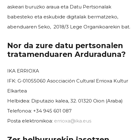
askeari buruzko araua eta Datu Pertsonalak
babesteko eta eskubide digitalak bermatzeko,
abenduaren 5eko, 2018/3 Lege Organikoarekin bat.
Nor da zure datu pertsonalen
tratamenduaren Arduraduna?
IKA ERRIOXA
IFK: G-01055060 Asocciación Cultural Errioxa Kultur
Elkartea
Helbidea: Diputazio kalea, 32. 01320 Oion (Araba)
Telefonoa: +34 945 601 087
Posta elektronikoa:
errioxa@ika.eus
Zer helbururekin jasotzen