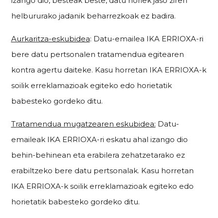
izango dio, besteak beste, datu horiek jaso ziren
helbururako jadanik beharrezkoak ez badira.
Aurkaritza-eskubidea
: Datu-emailea IKA ERRIOXA-ri
bere datu pertsonalen tratamendua egitearen
kontra agertu daiteke. Kasu horretan IKA ERRIOXA-k
soilik erreklamazioak egiteko edo horietatik
babesteko gordeko ditu.
Tratamendua mugatzearen eskubidea:
Datu-
emaileak IKA ERRIOXA-ri eskatu ahal izango dio
behin-behinean eta erabilera zehatzetarako ez
erabiltzeko bere datu pertsonalak. Kasu horretan
IKA ERRIOXA-k soilik erreklamazioak egiteko edo
horietatik babesteko gordeko ditu.