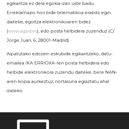
egikaritza ez dela egokia izan uste badu.
Erreklamazio hori bide telematikoa erabiliz egin
daiteke, egoitza elektronikoaren bidez
(
www.agpd.es
), edo posta helbidera zuzenduz (C/
Jorge Juan, 6, 28001-Madrid)
Aipatutako edozein eskubide egikaritzeko, datu-
emailea IKA ERRIOXA-ren posta helbidera edo
helbide elektronikora zuzendu daiteke, bere NAN-
aren kopia aurkeztuz, nortasuna egiaztatu ahal
izateko.