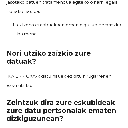
jasotako datuen tratamendua egiteko oinarri legala
honako hau da:
a
.
Izena ematerakoan eman diguzun berariazko
baimena.
Nori utziko zaizkio zure
datuak?
IKA ERRIOXA-k datu hauek ez ditu hirugarrenen
esku utziko.
Zeintzuk dira zure eskubideak
zure datu pertsonalak ematen
dizkiguzunean?