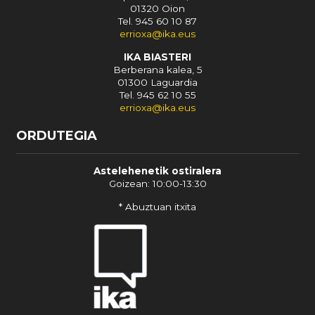
01320 Oion
Tel. 945 60 10 87
errioxa@ika.eus
IKA BIASTERI
Berberana kalea, 5
01300 Laguardia
Tel. 945 62 10 55
errioxa@ika.eus
ORDUTEGIA
Astelehenetik ostiralera
Goizean: 10:00-13:30
* Abuztuan itxita