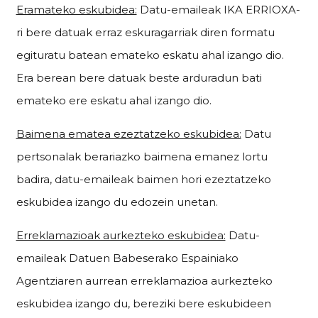
Eramateko eskubidea:
Datu-emaileak IKA ERRIOXA-
ri bere datuak erraz eskuragarriak diren formatu
egituratu batean emateko eskatu ahal izango dio.
Era berean bere datuak beste arduradun bati
emateko ere eskatu ahal izango dio.
Baimena ematea ezeztatzeko eskubidea:
Datu
pertsonalak berariazko baimena emanez lortu
badira, datu-emaileak baimen hori ezeztatzeko
eskubidea izango du edozein unetan.
Erreklamazioak aurkezteko eskubidea:
Datu-
emaileak Datuen Babeserako Espainiako
Agentziaren aurrean erreklamazioa aurkezteko
eskubidea izango du, bereziki bere eskubideen