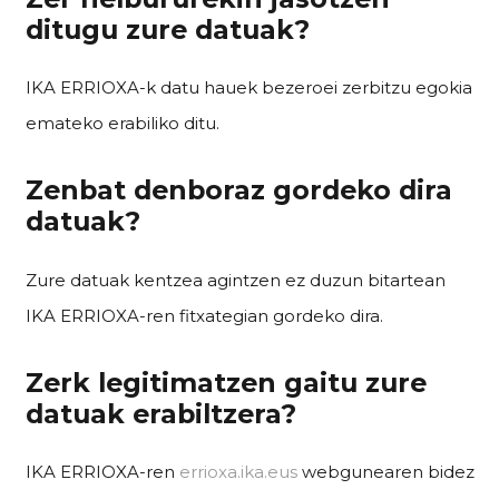
ditugu zure datuak?
IKA ERRIOXA-k datu hauek bezeroei zerbitzu egokia
emateko erabiliko ditu.
Zenbat denboraz gordeko dira
datuak?
Zure datuak kentzea agintzen ez duzun bitartean
IKA ERRIOXA-ren fitxategian gordeko dira.
Zerk legitimatzen gaitu zure
datuak erabiltzera?
IKA ERRIOXA-ren
errioxa.ika.eus
webgunearen bidez