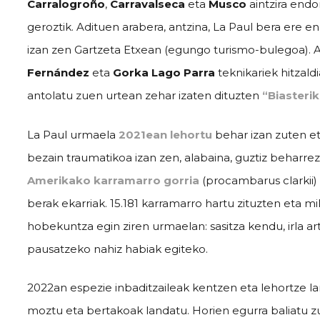
Carralogroño
,
Carravalseca
eta
Musco
aintzira end
geroztik. Adituen arabera, antzina, La Paul bera ere en
izan zen
Gartzeta Etxean
(egungo turismo-bulegoa). 
Fernández
eta
Gorka Lago Parra
teknikariek hitzal
antolatu zuen urtean zehar izaten dituzten
“Biasterik
La Paul urmaela
2021ean lehortu
behar izan zuten et
bezain traumatikoa izan zen, alabaina, guztiz beharrez
Amerikako karramarro gorria
(procambarus clarkii
berak ekarriak. 15.181 karramarro hartu zituzten eta m
hobekuntza egin ziren urmaelan: sasitza kendu, irla art
pausatzeko nahiz habiak egiteko.
2022an espezie inbaditzaileak kentzen eta lehortze lan
moztu eta bertakoak landatu. Horien egurra baliatu z