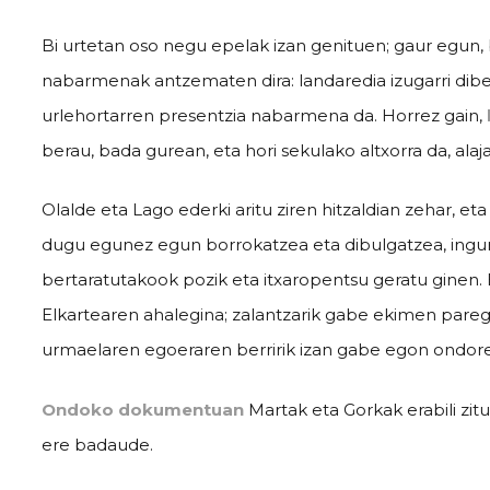
Bi urtetan oso negu epelak izan genituen; gaur egun, b
nabarmenak antzematen dira: landaredia izugarri diber
urlehortarren presentzia nabarmena da. Horrez gain,
berau, bada gurean, eta hori sekulako altxorra da, alaja
Olalde eta Lago ederki aritu ziren hitzaldian zehar, 
dugu egunez egun borrokatzea eta dibulgatzea, ingur
bertaratutakook pozik eta itxaropentsu geratu ginen. 
Elkartearen ahalegina; zalantzarik gabe ekimen paregab
urmaelaren egoeraren berririk izan gabe egon ondor
Ondoko dokumentuan
Martak eta Gorkak erabili zitu
ere badaude.