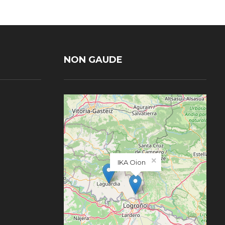
NON GAUDE
×
IKA Oion