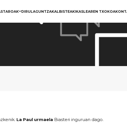
ASTAROAK
DIRULAGUNTZAK
ALBISTEAK
IKASLEAREN TXOKOA
KONT
azkenik.
La Paul urmaela
Biasteri inguruan dago.