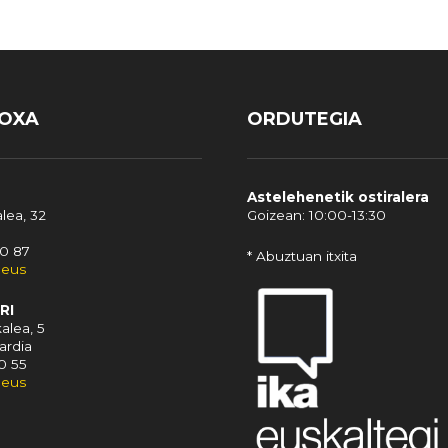
IOXA
ORDUTEGIA
Astelehenetik ostiralera
lea, 32
Goizean: 10:00-13:30
10 87
* Abuztuan itxita
.eus
RI
alea, 5
ardia
10 55
.eus