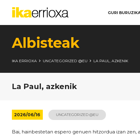
GURI BURUZ
IK
Albisteak
IKA ERRIOXA
UNCATEGORIZED @EU
LA PAUL, AZKENIK
La Paul, azkenik
2026/06/16
UNCATEGORIZED @EU
Bai, hainbestetan espero genuen hitzordua izan zen, 