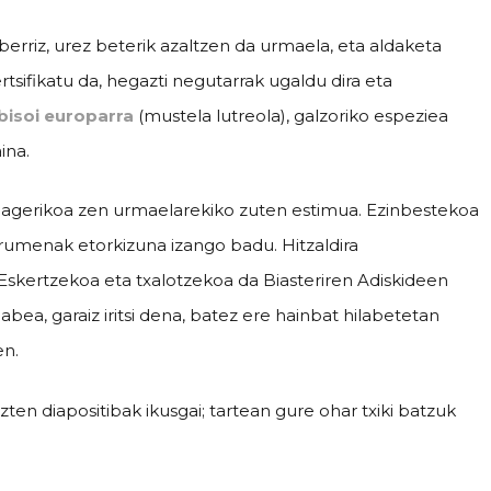
erriz, urez beterik azaltzen da urmaela, eta aldaketa
tsifikatu da, hegazti negutarrak ugaldu dira eta
bisoi europarra
(mustela lutreola), galzoriko espeziea
ina.
eta agerikoa zen urmaelarekiko zuten estimua. Ezinbestekoa
umenak etorkizuna izango badu. Hitzaldira
Eskertzekoa eta txalotzekoa da Biasteriren Adiskideen
ea, garaiz iritsi dena, batez ere hainbat hilabetetan
en.
zten diapositibak ikusgai; tartean gure ohar txiki batzuk