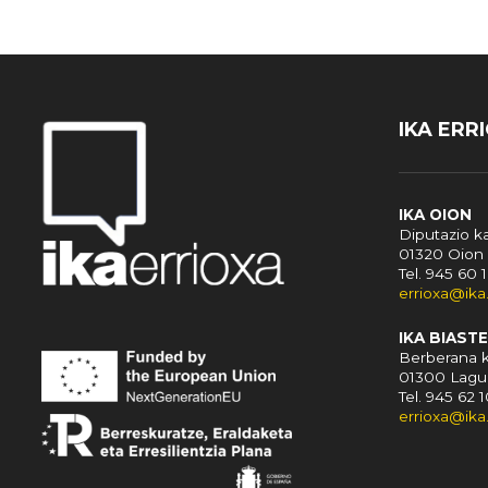
IKA ERR
IKA OION
Diputazio ka
01320 Oion
Tel. 945 60 
errioxa@ika
IKA BIASTE
Berberana k
01300 Lagu
Tel. 945 62 
errioxa@ika