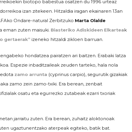
orreikoekin biotopo babestua osatzen du 1996 urteaz
dorreikoa izan zitekeen. Hitzaldia iragan ekainaren 13an
AFAko Ondare-natural Zerbitzuko
Marta Olalde
dia eman zuten maisuki.
Biasteriko Adiskideen Elkartea
k
o gertaerak”
izeneko hitzaldi zikloen barruan.
engabeko hondatzea pairatzen ari baitzen. Erabaki latza
koa. Espezie inbaditzaileak zeuden tarteko, hala nola
) edota
zamo arrunta
(cyprinus carpio), segurutik gizakiak
ilaka zamo zein zamo-txiki. Era berean, zenbait
ifizialak osatu eta egurrezko zutabeak ezarri txoriak
etan jarraitu zuten. Era berean, zuhaitz aloktonoak
uten ugaztunentzako aterpeak egiteko, batik bat.