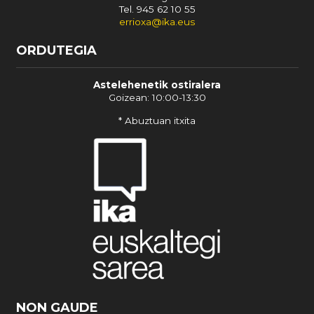
Tel. 945 62 10 55
errioxa@ika.eus
ORDUTEGIA
Astelehenetik ostiralera
Goizean: 10:00-13:30
* Abuztuan itxita
NON GAUDE