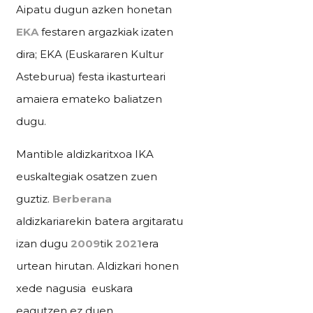
Aipatu dugun azken honetan
EKA
festaren argazkiak izaten
dira; EKA (Euskararen Kultur
Asteburua) festa ikasturteari
amaiera emateko baliatzen
dugu.
Mantible aldizkaritxoa IKA
euskaltegiak osatzen zuen
guztiz.
Berberana
aldizkariarekin batera argitaratu
izan dugu
2009
tik
2021
era
urtean hirutan. Aldizkari honen
xede nagusia euskara
eagutzen ez duen