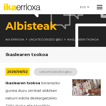
EUS
Albisteak
IKA ERRIOXA
UNCATEGORIZED @EU
IKASLEAREN TXOKOA
Ikaslearen txokoa
2026/06/02
UNCATEGORIZED @EU
Ikaslearen txokoa
berariazko
gunea duzu zenbait aldizkari
irakurri edota deskargatzeko.
Ttiki-ttaka
eta
Mantible