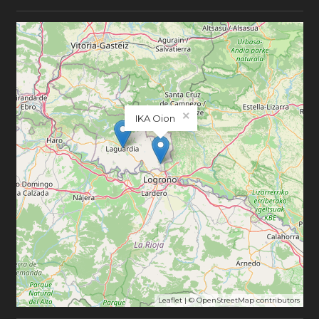
×
IKA Oion
Leaflet
| ©
OpenStreetMap
contributors