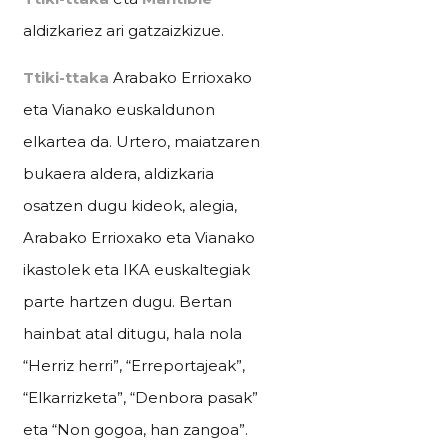
aldizkariez ari gatzaizkizue.
Ttiki-ttaka
Arabako Errioxako
eta Vianako euskaldunon
elkartea da. Urtero, maiatzaren
bukaera aldera, aldizkaria
osatzen dugu kideok, alegia,
Arabako Errioxako eta Vianako
ikastolek eta IKA euskaltegiak
parte hartzen dugu. Bertan
hainbat atal ditugu, hala nola
“Herriz herri”, “Erreportajeak”,
“Elkarrizketa”, “Denbora pasak”
eta “Non gogoa, han zangoa”.