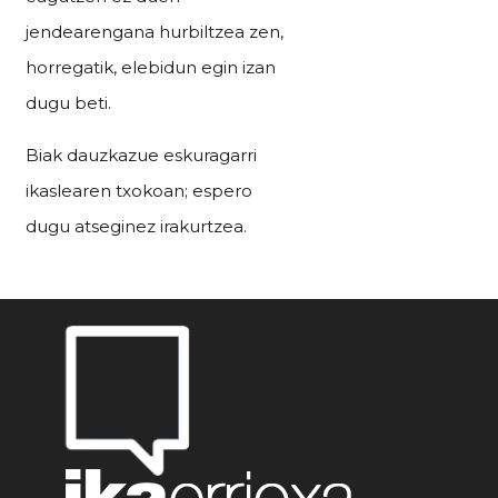
jendearengana hurbiltzea zen,
horregatik, elebidun egin izan
dugu beti.
Biak dauzkazue eskuragarri
ikaslearen txokoan; espero
dugu atseginez irakurtzea.