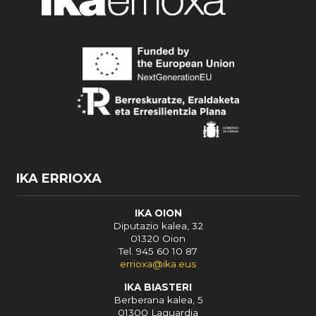
IKA ERRIOXA
IKA OION
Diputazio kalea, 32
01320 Oion
Tel. 945 60 10 87
errioxa@ika.eus
IKA BIASTERI
Berberana kalea, 5
01300 Laguardia